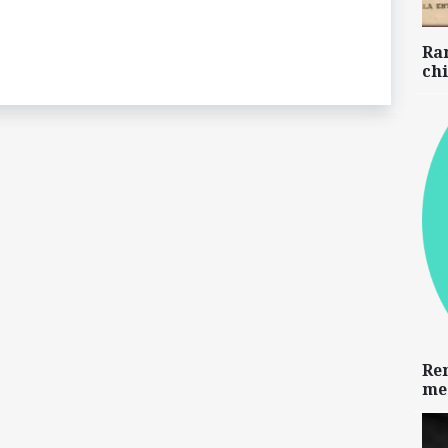
Ra
chi
Re
me