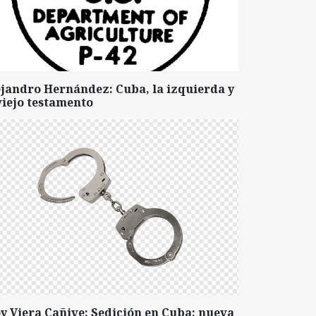
ejandro Hernández: Cuba, la izquierda y
viejo testamento
y Viera Cañive: Sedición en Cuba: nueva