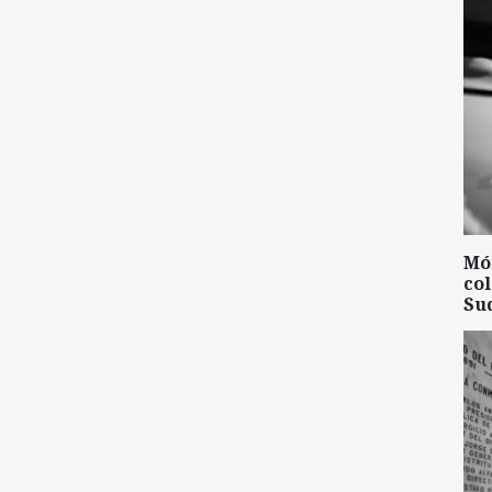
Mó
col
Su