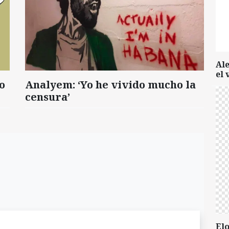
Al
el 
o
Analyem: ‘Yo he vivido mucho la
censura’
Elo