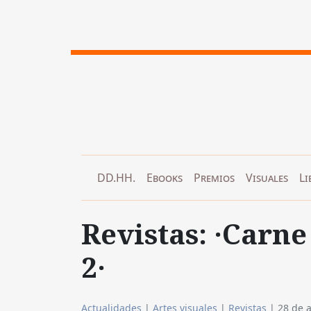
DD.HH.
Ebooks
Premios
Visuales
Li
Revistas: ·Carn
2·
Actualidades
|
Artes visuales
|
Revistas
|
28 de a