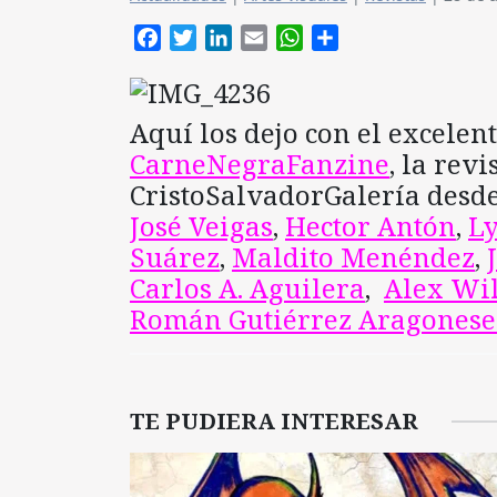
Facebook
Twitter
LinkedIn
Email
WhatsApp
Compartir
Aquí los dejo con el excele
CarneNegraFanzine
, la rev
CristoSalvadorGalería desde
José Veigas
,
Hector Antón
,
L
Suárez
,
Maldito Menéndez
,
Carlos A. Aguilera
,
Alex Wil
Román Gutiérrez Aragonese
TE PUDIERA INTERESAR