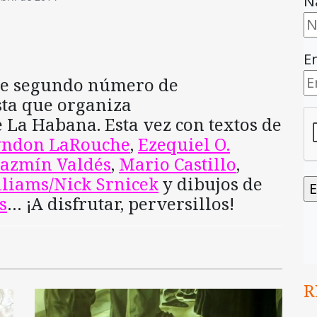
N
E
nte segundo número de
ista que organiza
 La Habana. Esta vez con textos de
yndon LaRouche
,
Ezequiel O.
Jazmín Valdés
,
Mario Castillo
,
liams/Nick Srnicek
y dibujos de
s
… ¡A disfrutar, perversillos!
R