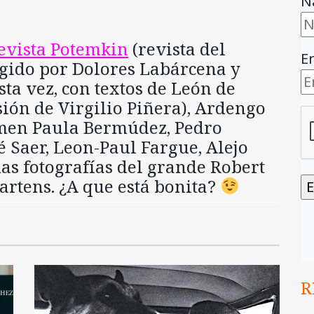
N
evista Potemkin
(revista del
E
gido por Dolores Labárcena y
ta vez, con textos de León de
sión de Virgilio Piñera), Ardengo
rmen Paula Bermúdez, Pedro
 Saer, Leon-Paul Fargue, Alejo
as fotografías del grande Robert
rtens. ¿A que está bonita?
R