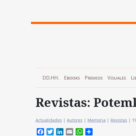
DD.HH.
Ebooks
Premios
Visuales
Li
Revistas: Pote
Actualidades
|
Autores
|
Memoria
|
Revistas
|
1
Facebook
Twitter
LinkedIn
Email
WhatsApp
Compartir