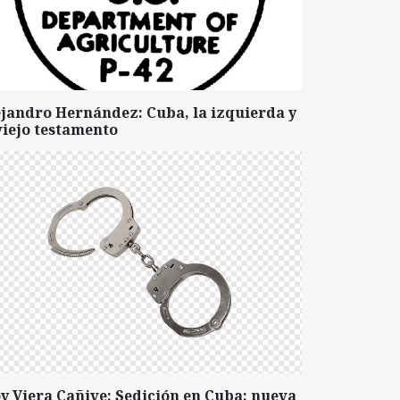
ejandro Hernández: Cuba, la izquierda y
viejo testamento
y Viera Cañive: Sedición en Cuba: nueva