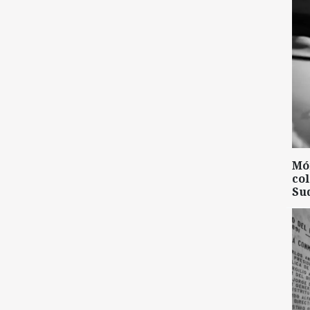
Mó
col
Su