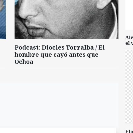
Al
el 
Podcast: Diocles Torralba / El
hombre que cayó antes que
Ochoa
Elo