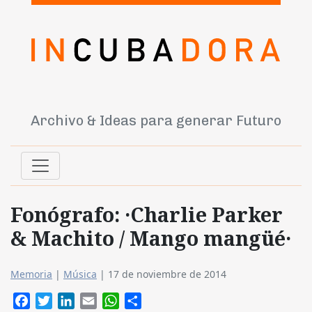
Archivo & Ideas para generar Futuro
Fonógrafo: ·Charlie Parker
& Machito / Mango mangüé·
Memoria
|
Música
|
17 de noviembre de 2014
Facebook
Twitter
LinkedIn
Email
WhatsApp
Compartir