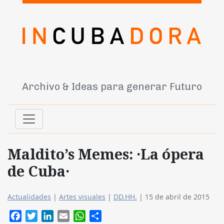
Archivo & Ideas para generar Futuro
Maldito’s Memes: ·La ópera
de Cuba·
Actualidades
|
Artes visuales
|
DD.HH.
|
15 de abril de 2015
Facebook
Twitter
LinkedIn
Email
WhatsApp
Compartir