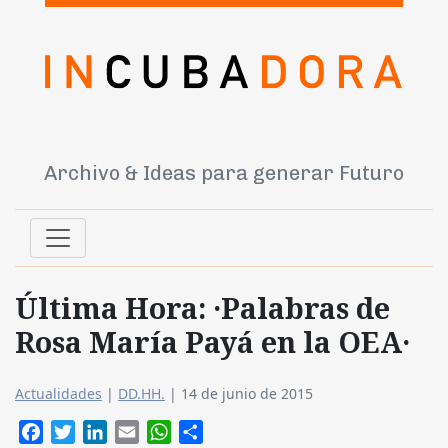
Archivo & Ideas para generar Futuro
Última Hora: ·Palabras de
Rosa María Payá en la OEA·
Actualidades
|
DD.HH.
|
14 de junio de 2015
Facebook
Twitter
LinkedIn
Email
WhatsApp
Compartir