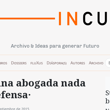
Archivo & Ideas para generar Futuro
bros
Dossiers
fluXus
Diáspora(s)
Autores
Archivo
 una abogada nada
efensa·
S
b
eptiembre de 2015