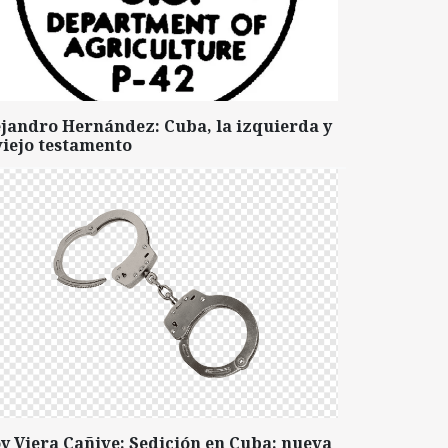
ejandro Hernández: Cuba, la izquierda y
viejo testamento
y Viera Cañive: Sedición en Cuba: nueva