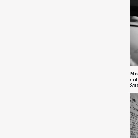
Mó
col
Su