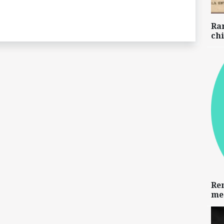
Ra
chi
Re
me