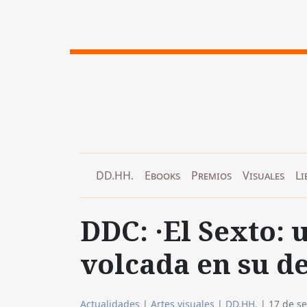
DD.HH.
Ebooks
Premios
Visuales
Li
DDC: ·El Sexto:
volcada en su d
Actualidades
|
Artes visuales
|
DD.HH.
|
17 de s