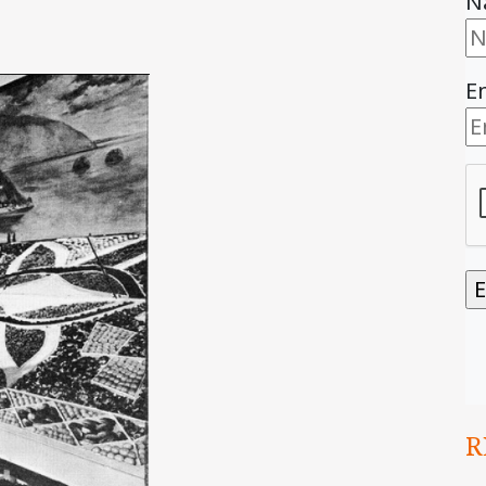
N
E
R