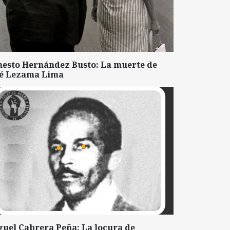
nesto Hernández Busto: La muerte de
sé Lezama Lima
guel Cabrera Peña: La locura de