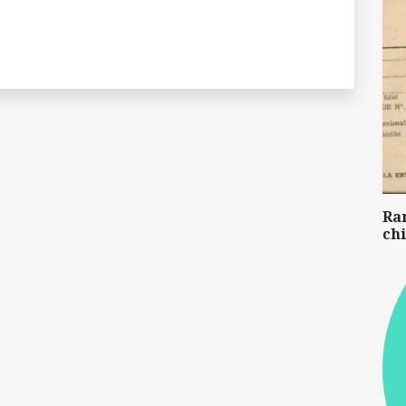
Ra
chi