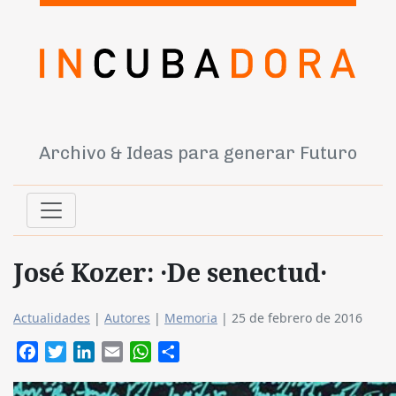
Archivo & Ideas para generar Futuro
José Kozer: ·De senectud·
Actualidades
|
Autores
|
Memoria
|
25 de febrero de 2016
Facebook
Twitter
LinkedIn
Email
WhatsApp
Compartir