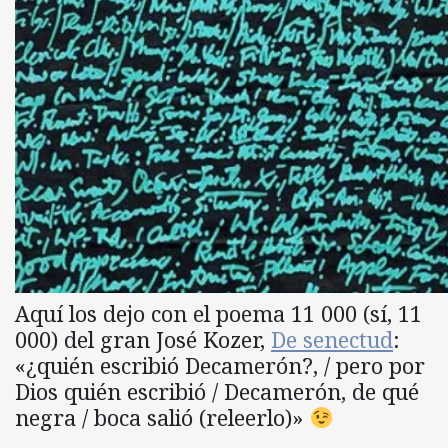
Aquí los dejo con el poema 11 000 (sí, 11
000) del gran José Kozer,
De senectud
:
«¿quién escribió Decamerón?, / pero por
Dios quién escribió / Decamerón, de qué
negra / boca salió (releerlo)»