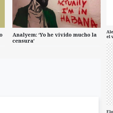
Al
o
Analyem: ‘Yo he vivido mucho la
el 
censura’
Elo