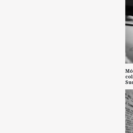
Mó
col
Su