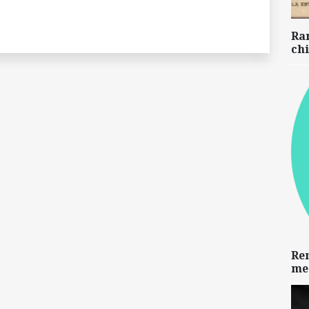
Ra
chi
Re
me