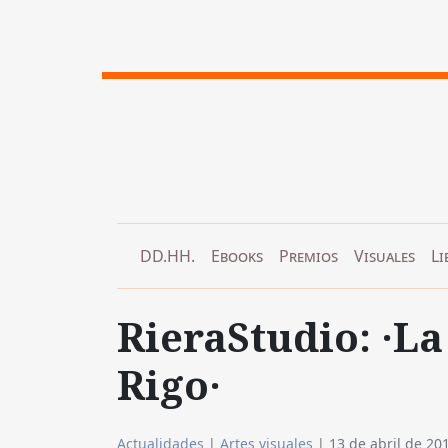
DD.HH.
Ebooks
Premios
Visuales
Li
RieraStudio: ·La
Rigo·
Actualidades
|
Artes visuales
|
13 de abril de 20