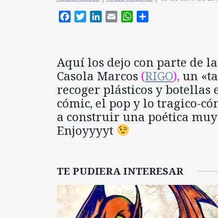
Facebook
Twitter
LinkedIn
Email
WhatsApp
Compartir
Aquí los dejo con parte de l
Casola Marcos
(
RIGO
),
un «ta
recoger plásticos y botellas 
cómic, el pop y lo tragico-có
a construir una poética muy 
Enjoyyyyt
TE PUDIERA INTERESAR