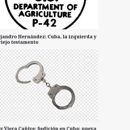
ejandro Hernández: Cuba, la izquierda y
viejo testamento
y Viera Cañive: Sedición en Cuba: nueva