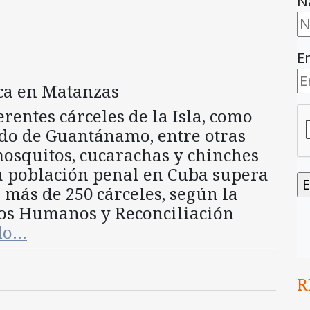
N
E
rentes cárceles de la Isla, como
do de Guantánamo, entre otras
osquitos, cucarachas y chinches
La población penal en Cuba supera
n más de 250 cárceles, según la
os Humanos y Reconciliación
ndo…
R