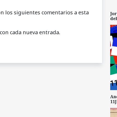
on los siguientes comentarios a esta
Jor
de
 con cada nueva entrada.
An
11J