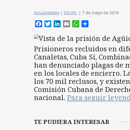
Actualidades
|
DD.HH.
|
7 de mayo de 2016
Facebook
Twitter
LinkedIn
Email
WhatsApp
Compartir
Prisioneros recluidos en dife
Canaletas, Cuba Sí, Combina
han denunciado plagas de m
en los locales de encierro. 
los 70 mil reclusos, y existe
Comisión Cubana de Derech
nacional.
Para seguir leye
TE PUDIERA INTERESAR