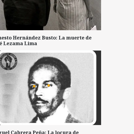
nesto Hernández Busto: La muerte de
sé Lezama Lima
guel Cabrera Peña: La locura de