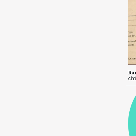
Ra
chi