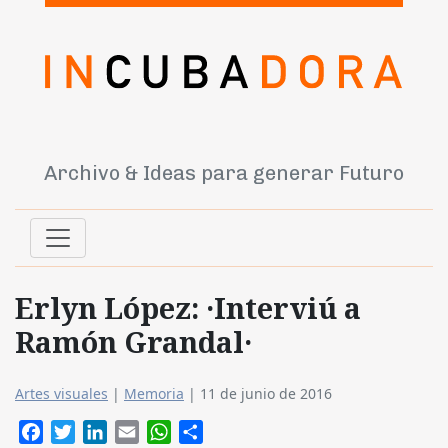
Archivo & Ideas para generar Futuro
Erlyn López: ·Interviú a
Ramón Grandal·
Artes visuales
|
Memoria
|
11 de junio de 2016
Facebook
Twitter
LinkedIn
Email
WhatsApp
Compartir