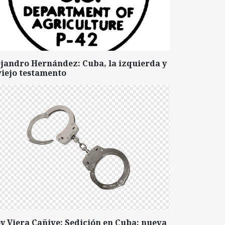
ejandro Hernández: Cuba, la izquierda y
viejo testamento
y Viera Cañive: Sedición en Cuba: nueva