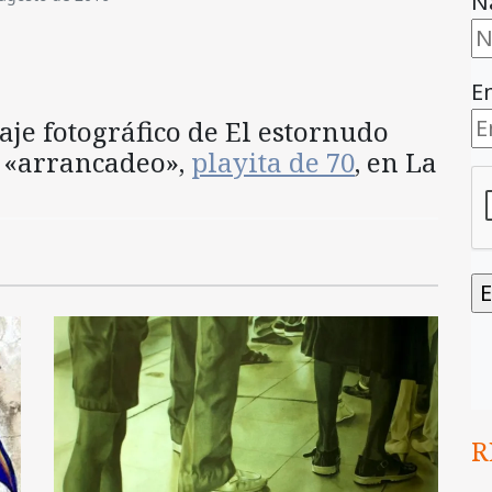
N
E
taje fotográfico de El estornudo
y «arrancadeo»,
playita de 70
, en La
R