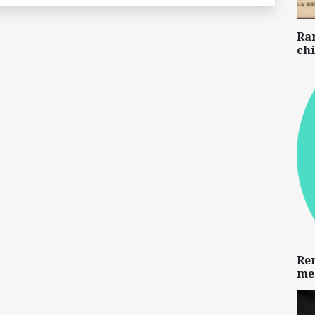
Ra
chi
Re
me