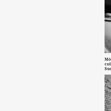
Mó
col
Su