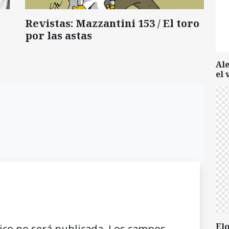
Revistas: Mazzantini 153 / El toro
por las astas
Al
el 
Elo
ico no será publicada.
Los campos