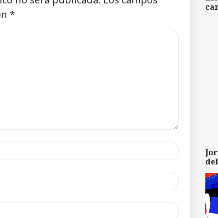
car
on
*
Jor
de