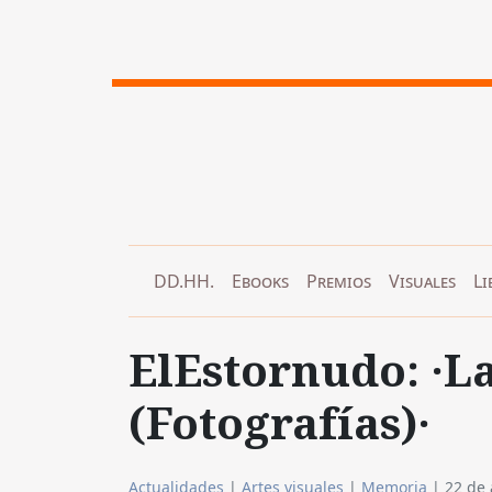
DD.HH.
Ebooks
Premios
Visuales
Li
ElEstornudo: ·La
(Fotografías)·
Actualidades
|
Artes visuales
|
Memoria
|
22 de 