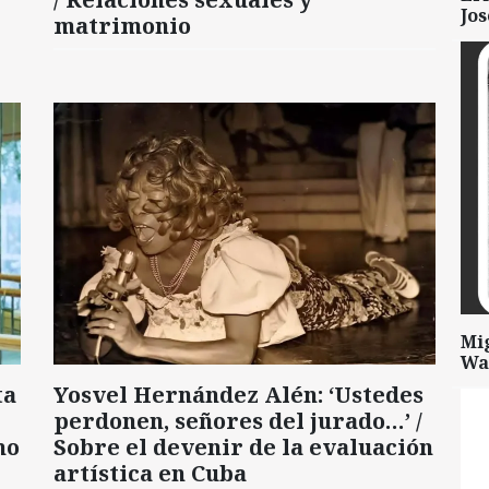
Jo
matrimonio
Mi
Wa
ta
Yosvel Hernández Alén: ‘Ustedes
perdonen, señores del jurado…’ /
mo
Sobre el devenir de la evaluación
artística en Cuba