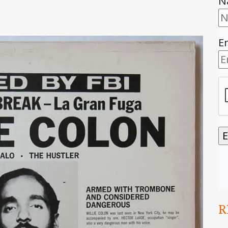
N
E
R