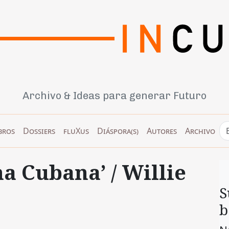
Archivo & Ideas para generar Futuro
bros
Dossiers
fluXus
Diáspora(s)
Autores
Archivo
a Cubana’ / Willie
S
b