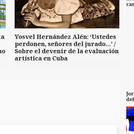
car
ta
Yosvel Hernández Alén: ‘Ustedes
perdonen, señores del jurado…’ /
mo
Sobre el devenir de la evaluación
artística en Cuba
Jor
de