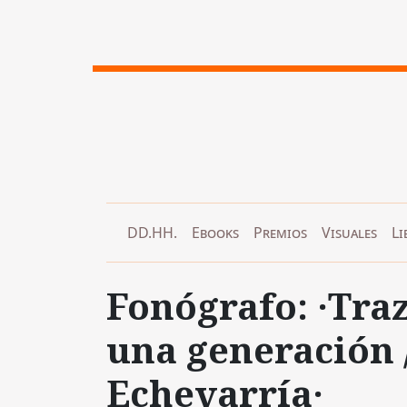
DD.HH.
Ebooks
Premios
Visuales
Li
Fonógrafo: ·Tra
una generación 
Echevarría·