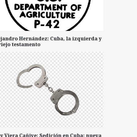
ejandro Hernández: Cuba, la izquierda y
viejo testamento
y Viera Cañive: Sedición en Cuba: nueva