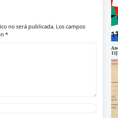
ico no será publicada.
Los campos
on
*
An
11J