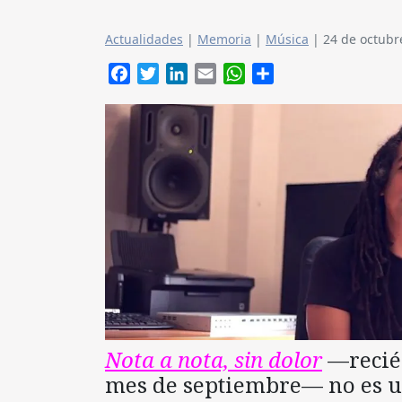
Actualidades
|
Memoria
|
Música
|
24 de octubr
Facebook
Twitter
LinkedIn
Email
WhatsApp
Compartir
Nota a nota, sin dolor
—recién
mes de septiembre— no es 