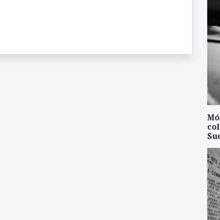
Mó
col
Su