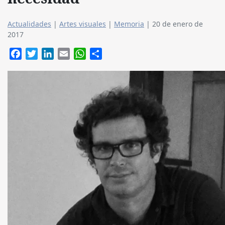
Actualidades
|
Artes visuales
|
Memoria
|
20 de enero de
2017
Facebook
Twitter
LinkedIn
Email
WhatsApp
Compartir