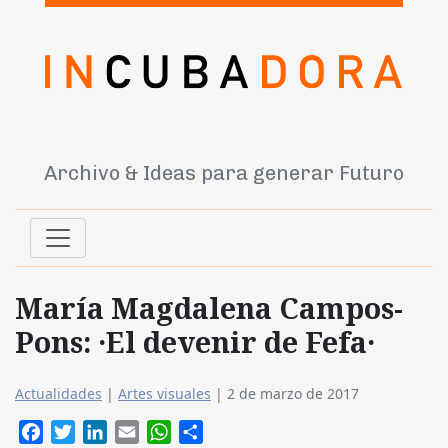
Archivo & Ideas para generar Futuro
María Magdalena Campos-
Pons: ·El devenir de Fefa·
Actualidades
|
Artes visuales
|
2 de marzo de 2017
Facebook
Twitter
LinkedIn
Email
WhatsApp
Compartir