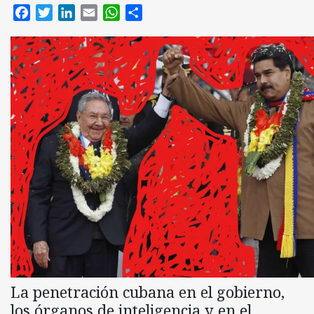
Facebook
Twitter
LinkedIn
Email
WhatsApp
Compartir
La penetración cubana en el gobierno,
los órganos de inteligencia y en el