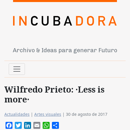
Archivo & Ideas para generar Futuro
Wilfredo Prieto: ·Less is
more·
Actualidades
|
Artes visuales
|
30 de agosto de 2017
Facebook
Twitter
LinkedIn
Email
WhatsApp
Compartir