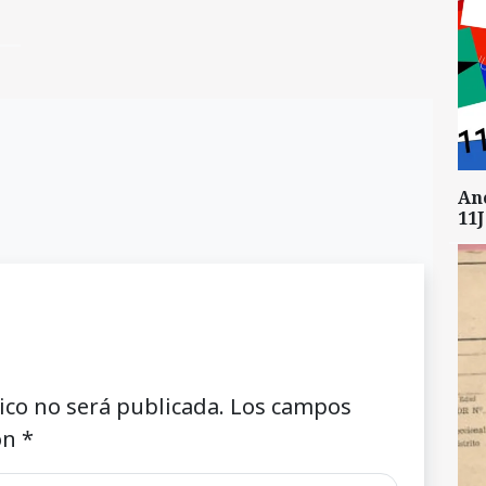
An
11J
ico no será publicada.
Los campos
on
*