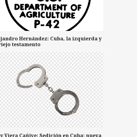
ejandro Hernández: Cuba, la izquierda y
viejo testamento
y Viera Cañive: Sedición en Cuba: nueva