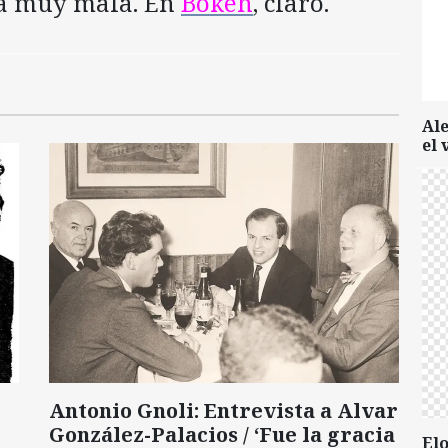
la muy mala. En
Bokeh
, claro.
Al
el 
Antonio Gnoli: Entrevista a Alvar
González-Palacios / ‘Fue la gracia
Elo