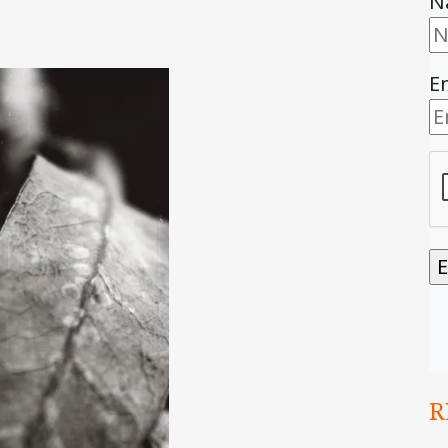
N
E
R