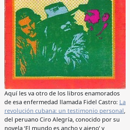
Aquí les va otro de los libros enamorados
de esa enfermedad llamada Fidel Castro:
La
revolución cubana: un testimonio personal
,
del peruano Ciro Alegría, conocido por su
novela ‘El mundo es ancho y ajeno’ y