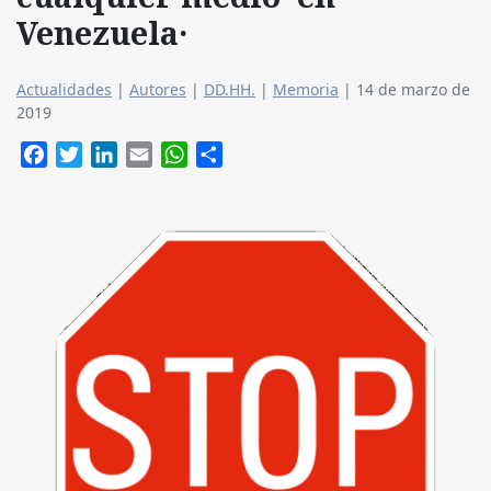
Venezuela·
Actualidades
|
Autores
|
DD.HH.
|
Memoria
|
14 de marzo de
2019
Facebook
Twitter
LinkedIn
Email
WhatsApp
Compartir