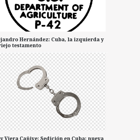
ejandro Hernández: Cuba, la izquierda y
viejo testamento
y Viera Cañive: Sedición en Cuba: nueva