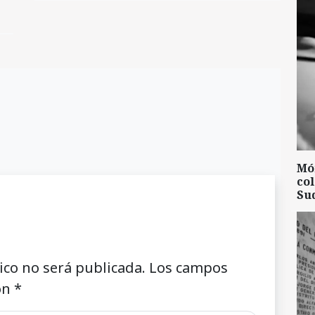
Mó
col
Su
ico no será publicada.
Los campos
on
*