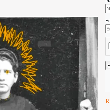
N
E
R