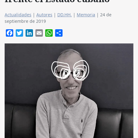
Actualidades
|
Autores
|
DD.HH.
|
Memoria
|
24 de
septiembre de 2019
Facebook
Twitter
LinkedIn
Email
WhatsApp
Compartir