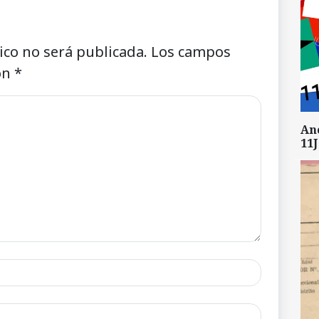
ico no será publicada.
Los campos
on
*
An
11J