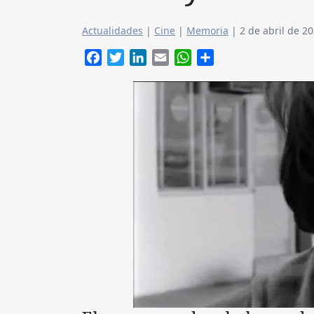
Actualidades
|
Cine
|
Memoria
|
2 de abril de 2
Facebook
Twitter
LinkedIn
Email
WhatsApp
Compartir