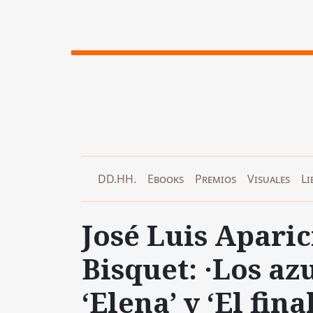
DD.HH.
Ebooks
Premios
Visuales
Li
José Luis Apari
Bisquet: ·Los az
‘Elena’ y ‘El final