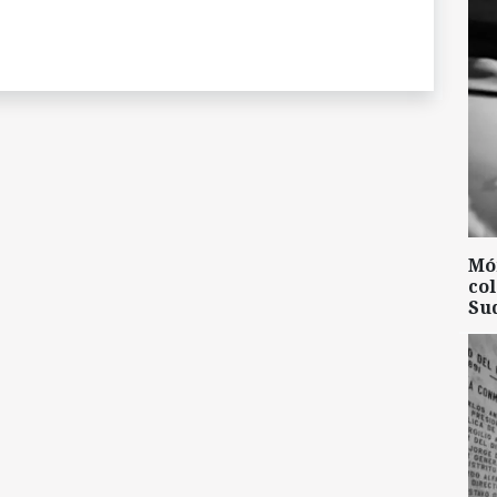
Mó
col
Su