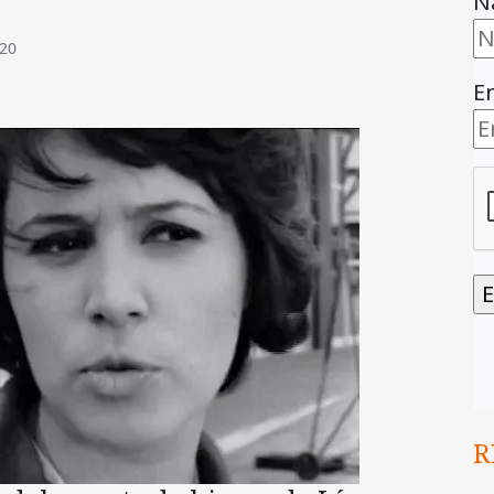
N
020
E
R