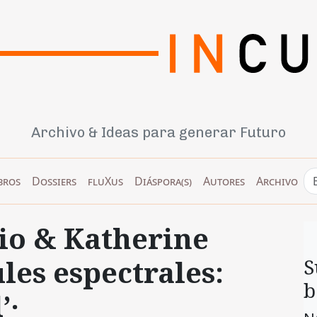
Archivo & Ideas para generar Futuro
bros
Dossiers
fluXus
Diáspora(s)
Autores
Archivo
cio & Katherine
ules espectrales:
S
b
’·