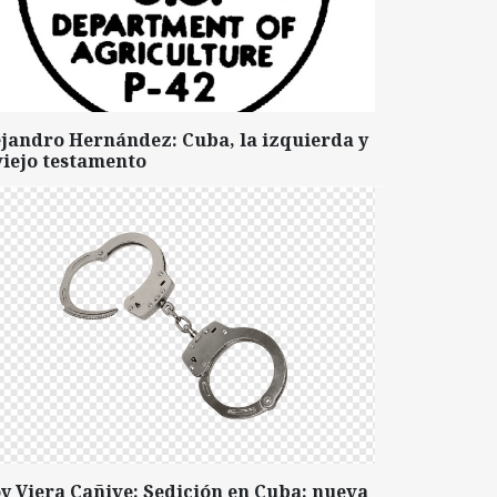
ejandro Hernández: Cuba, la izquierda y
viejo testamento
y Viera Cañive: Sedición en Cuba: nueva