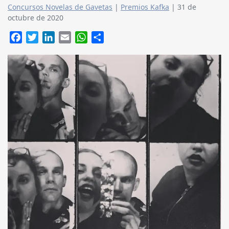
Concursos Novelas de Gavetas
|
Premios Kafka
|
31 de
octubre de 2020
Facebook
Twitter
LinkedIn
Email
WhatsApp
Compartir