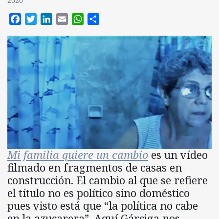
2020
Facebook
Twitter
LinkedIn
Email
WhatsApp
Compartir
Mi familia quiere un cambio
es un vídeo
filmado en fragmentos de casas en
construcción. El cambio al que se refiere
el título no es político sino doméstico
pues visto está que “la política no cabe
en la azucarera”. Aquí Gárciga nos