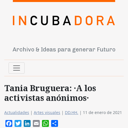
Archivo & Ideas para generar Futuro
Tania Bruguera: ·A los
activistas anónimos·
Actualidades
|
Artes visuales
|
DD.HH.
|
11 de enero de 2021
Facebook
Twitter
LinkedIn
Email
WhatsApp
Compartir