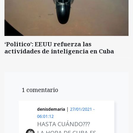
‘Politico’: EEUU refuerza las
actividades de inteligencia en Cuba
1 comentario
|
denisdemaria
27/01/2021 -
06:01:12
HASTA CUÁNDO???
LA HORA DE CUBA ES