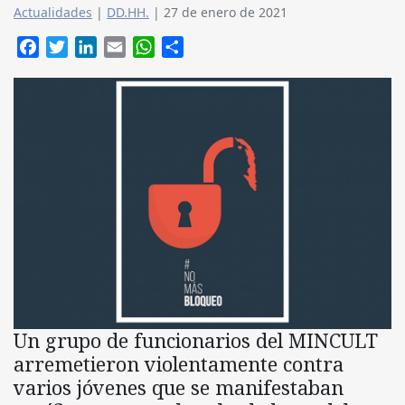
Actualidades
|
DD.HH.
|
27 de enero de 2021
Facebook
Twitter
LinkedIn
Email
WhatsApp
Compartir
Un grupo de funcionarios del MINCULT
arremetieron violentamente contra
varios jóvenes que se manifestaban