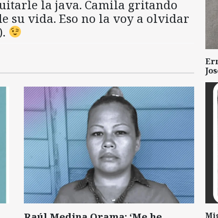
uitarle la java. Camila gritando
de su vida. Eso no la voy a olvidar
).
Er
Jo
Raúl Medina Orama: ‘Me he
Mi