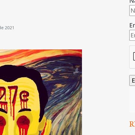
N
E
de 2021
R