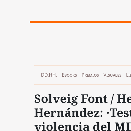
DD.HH.
Ebooks
Premios
Visuales
Li
Solveig Font / H
Hernández: ·Tes
violencia del M