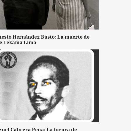
nesto Hernández Busto: La muerte de
sé Lezama Lima
guel Cabrera Peña: La locura de