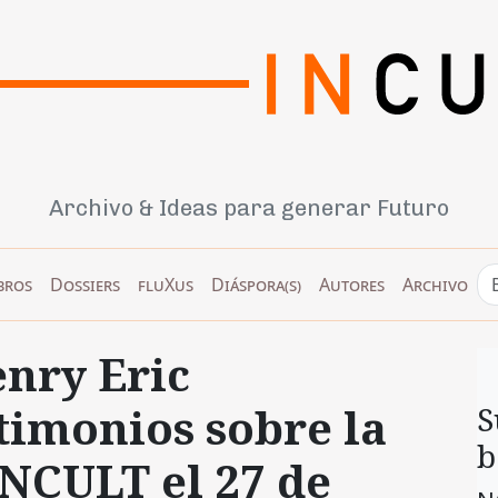
Archivo & Ideas para generar Futuro
bros
Dossiers
fluXus
Diáspora(s)
Autores
Archivo
enry Eric
timonios sobre la
S
b
INCULT el 27 de