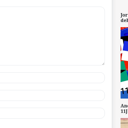
Jor
de
An
11J