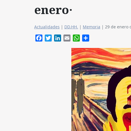
enero·
Actualidades
|
DD.HH.
|
Memoria
|
29 de enero 
Facebook
Twitter
LinkedIn
Email
WhatsApp
Compartir