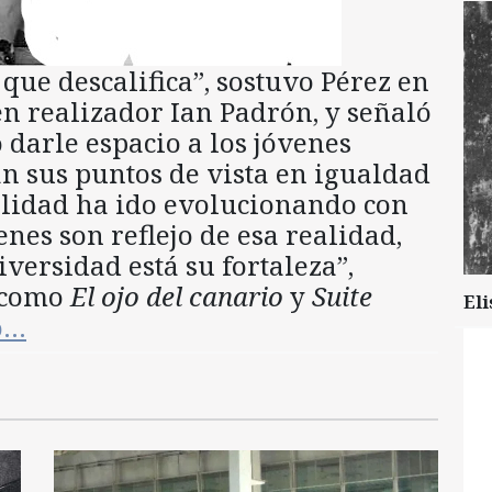
que descalifica”, sostuvo Pérez en
én realizador Ian Padrón, y señaló
o darle espacio a los jóvenes
an sus puntos de vista en igualdad
alidad ha ido evolucionando con
enes son reflejo de esa realidad,
iversidad está su fortaleza”,
s como
El ojo del canario
y
Suite
Eli
o…