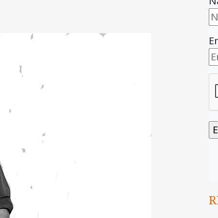
N
E
R