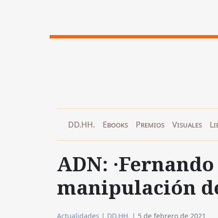
DD.HH.
Ebooks
Premios
Visuales
Li
ADN: ·Fernando
manipulación de
Actualidades
|
DD.HH.
|
5 de febrero de 2021