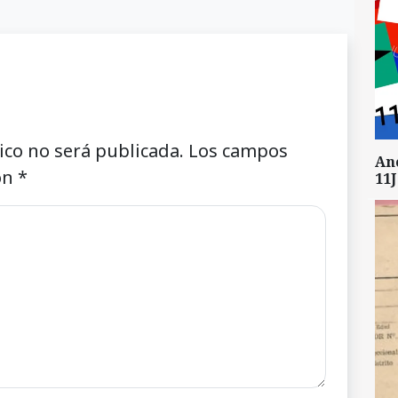
ico no será publicada.
Los campos
An
on
*
11J