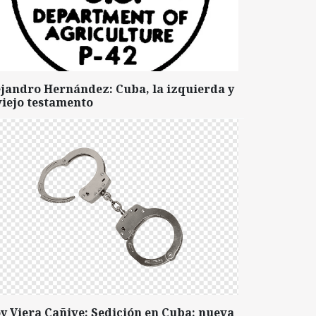
ejandro Hernández: Cuba, la izquierda y
viejo testamento
y Viera Cañive: Sedición en Cuba: nueva