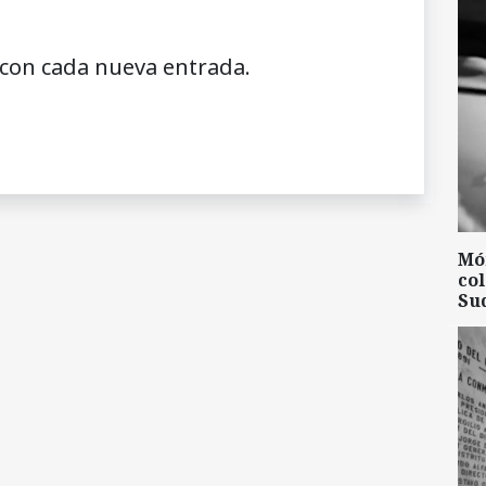
 con cada nueva entrada.
Mó
col
Su