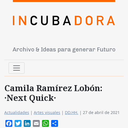
Archivo & Ideas para generar Futuro
Camila Ramírez Lobón:
·Next Quick·
Actualidades
|
Artes visuales
|
DD.HH.
|
27 de abril de 2021
Facebook
Twitter
LinkedIn
Email
WhatsApp
Compartir