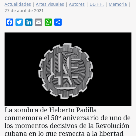
Actualidades
|
Artes visuales
|
Autores
|
DD.HH.
|
Memoria
|
27 de abril de 2021
Facebook
Twitter
LinkedIn
Email
WhatsApp
Compartir
La sombra de Heberto Padilla
conmemora el 50º aniversario de uno de
los momentos decisivos de la Revolución
cubana en lo que respecta a la libertad