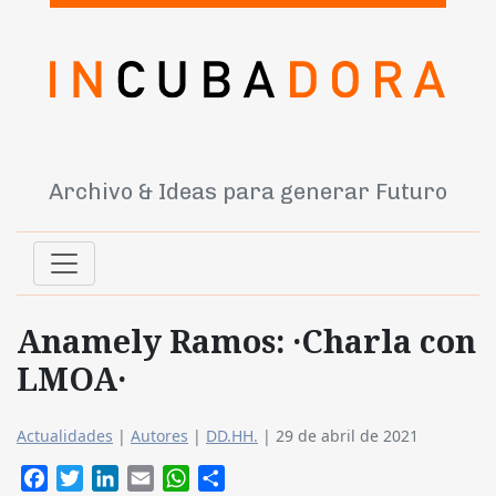
Archivo & Ideas para generar Futuro
Anamely Ramos: ·Charla con
LMOA·
Actualidades
|
Autores
|
DD.HH.
|
29 de abril de 2021
Facebook
Twitter
LinkedIn
Email
WhatsApp
Compartir