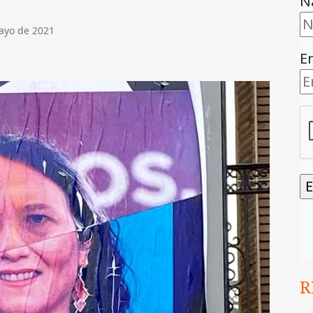
N
ayo de 2021
E
R