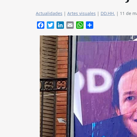
Actualidades
|
Artes visuales
|
DD.HH.
|
11 de m
Facebook
Twitter
LinkedIn
Email
WhatsApp
Compartir