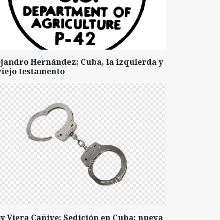
ejandro Hernández: Cuba, la izquierda y
viejo testamento
y Viera Cañive: Sedición en Cuba: nueva