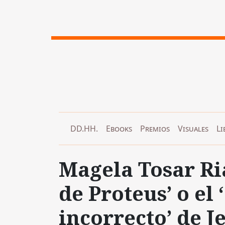
DD.HH.
Ebooks
Premios
Visuales
Li
Magela Tosar R
de Proteus’ o el
incorrecto’ de J