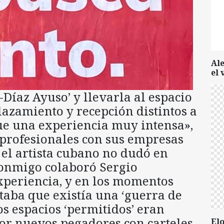
Al
el 
Díaz Ayuso’ y llevarla al espacio
lazamiento y recepción distintos a
 fue una experiencia muy intensa»,
 profesionales con sus empresas
 el artista cubano no dudó en
Conmigo colaboró Sergio
xperiencia, y en los momentos
taba que existía una ‘guerra de
os espacios ‘permitidos’ eran
or nuevos pegadores con carteles
Elo