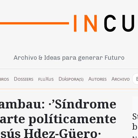
Archivo & Ideas para generar Futuro
bros
Dossiers
fluXus
Diáspora(s)
Autores
Archivo
iambau: ·’Síndrome
 ‘arte políticamente
S
b
esús Hdez-Güero·