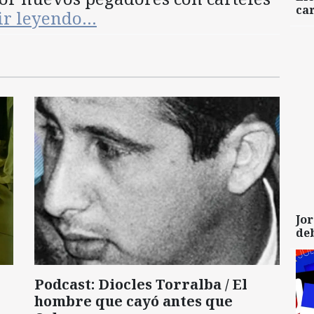
car
ir leyendo…
Jor
de
Podcast: Diocles Torralba / El
hombre que cayó antes que