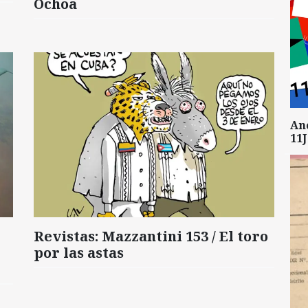
Ochoa
An
11J
Revistas: Mazzantini 153 / El toro
por las astas