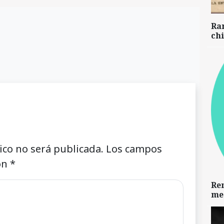
Ra
chi
ico no será publicada.
Los campos
on
*
Re
me