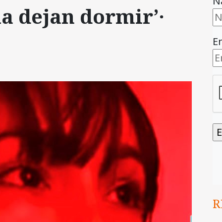
N
a dejan dormir’·
E
R