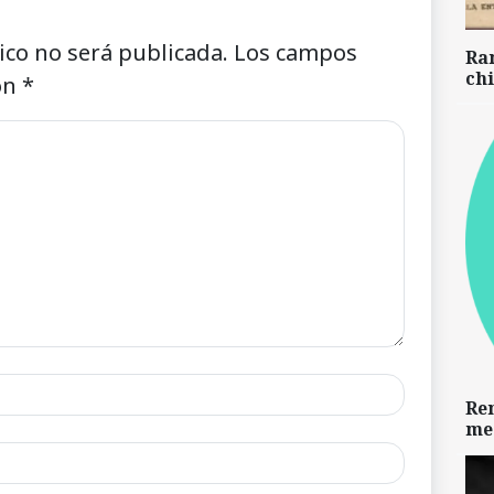
ico no será publicada.
Los campos
Ra
chi
on
*
Re
me