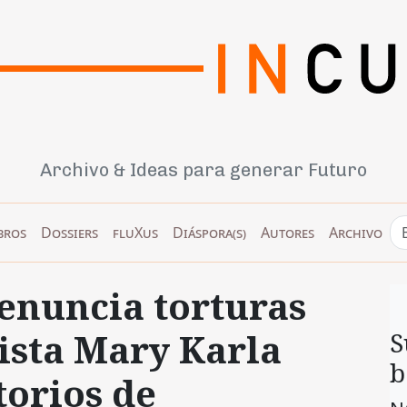
Archivo & Ideas para generar Futuro
bros
Dossiers
fluXus
Diáspora(s)
Autores
Archivo
enuncia torturas
ista Mary Karla
S
b
torios de