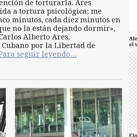
tención de torturarla. Ares
ida a tortura psicológica; me
inco minutos, cada diez minutos en
que no la están dejando dormir»,
Carlos Alberto Ares,
Al
o Cubano por la Libertad de
el 
Para seguir leyendo…
Elo