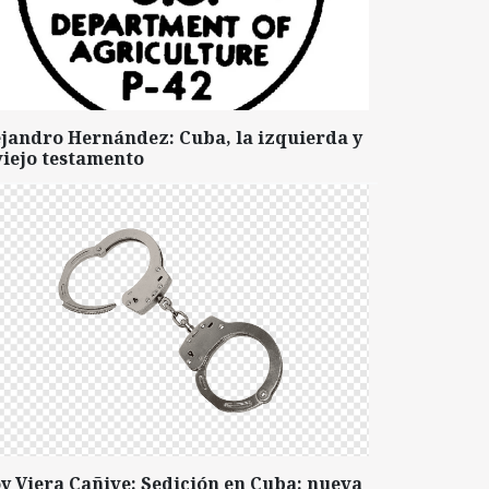
ejandro Hernández: Cuba, la izquierda y
viejo testamento
y Viera Cañive: Sedición en Cuba: nueva