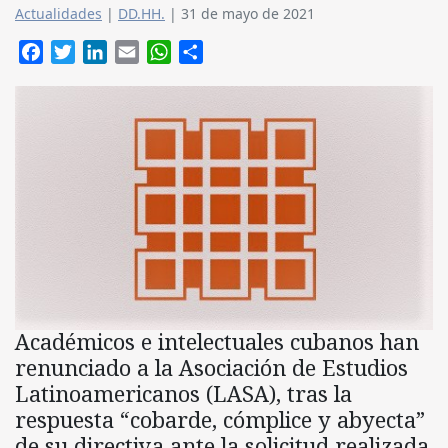
Actualidades
|
DD.HH.
|
31 de mayo de 2021
Facebook
Twitter
LinkedIn
Email
WhatsApp
Compartir
Académicos e intelectuales cubanos han
renunciado a la Asociación de Estudios
Latinoamericanos (LASA), tras la
respuesta “cobarde, cómplice y abyecta”
de su directiva ante la solicitud realizada