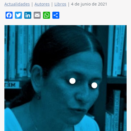
Actualidades
|
Autores
|
Libros
|
4 de junio de 2021
Facebook
Twitter
LinkedIn
Email
WhatsApp
Compartir