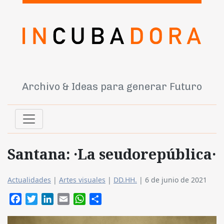
Archivo & Ideas para generar Futuro
Santana: ·La seudorepública·
Actualidades
|
Artes visuales
|
DD.HH.
|
6 de junio de 2021
Facebook
Twitter
LinkedIn
Email
WhatsApp
Compartir