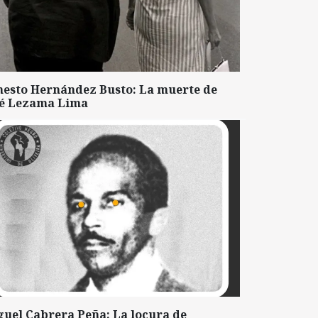
nesto Hernández Busto: La muerte de
sé Lezama Lima
guel Cabrera Peña: La locura de