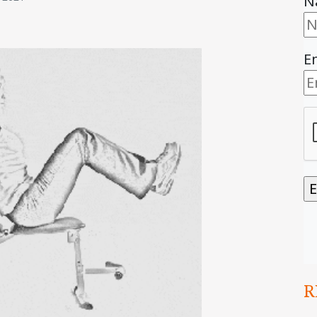
N
E
R