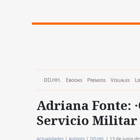
DD.HH.
Ebooks
Premios
Visuales
Li
Adriana Fonte: 
Servicio Militar
Actualidades
|
Autores
|
DD.HH.
|
13 de junio d