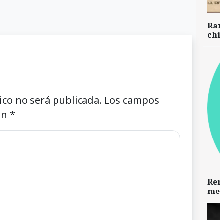
Ra
chi
ico no será publicada.
Los campos
on
*
Re
me