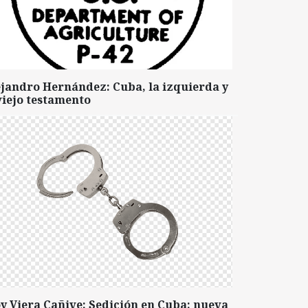
ejandro Hernández: Cuba, la izquierda y
viejo testamento
y Viera Cañive: Sedición en Cuba: nueva