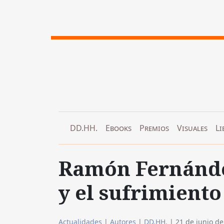
DD.HH.
Ebooks
Premios
Visuales
Li
Ramón Fernánde
y el sufrimient
Actualidades
|
Autores
|
DD.HH.
|
21 de junio d