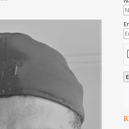
N
E
R