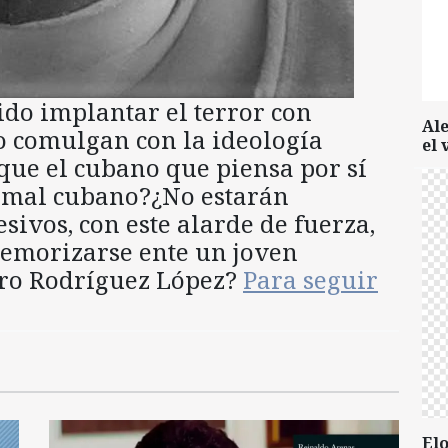
dido implantar el terror con
Al
o comulgan con la ideología
el 
ue el cubano que piensa por sí
 mal cubano?¿No estarán
ivos, con este alarde de fuerza,
temorizarse ente un joven
ro Rodríguez López?
Para seguir
Elo