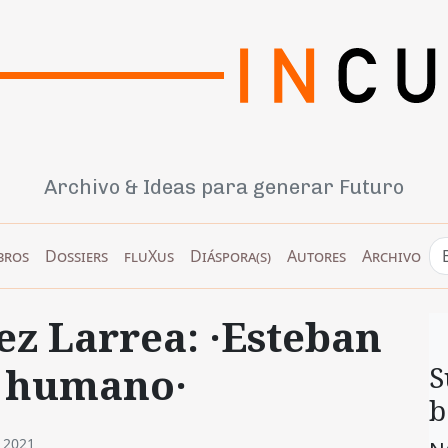
Archivo & Ideas para generar Futuro
bros
Dossiers
fluXus
Diáspora(s)
Autores
Archivo
z Larrea: ·Esteban
o humano·
S
b
e 2021