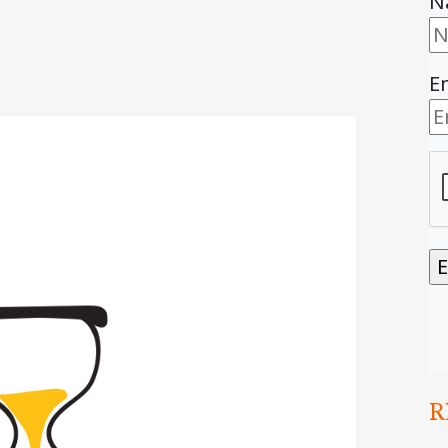
N
E
R