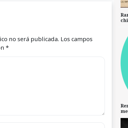
Ra
chi
ico no será publicada.
Los campos
on
*
Re
me