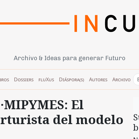
Archivo & Ideas para generar Futuro
bros
Dossiers
fluXus
Diáspora(s)
Autores
Archivo
 ·MIPYMES: El
rturista del modelo
S
b