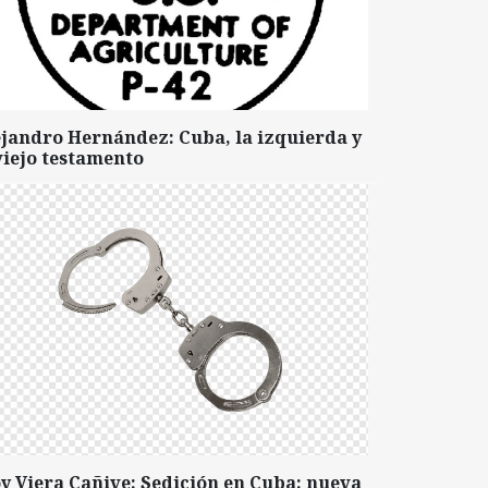
ejandro Hernández: Cuba, la izquierda y
viejo testamento
y Viera Cañive: Sedición en Cuba: nueva