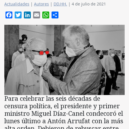
Actualidades
|
Autores
|
DD.HH.
|
4 de julio de 2021
Facebook
Twitter
LinkedIn
Email
WhatsApp
Compartir
Para celebrar las seis décadas de
censura política, el presidente y primer
ministro Miguel Díaz-Canel condecoró el
lunes último a Antón Arrufat con la más
alta orden. Debieron de rebuscar entre