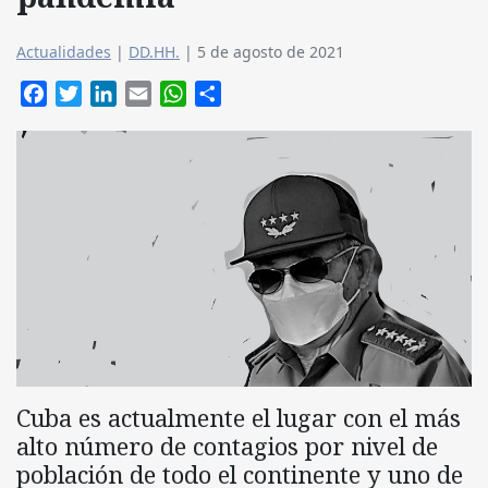
Actualidades
|
DD.HH.
|
5 de agosto de 2021
Facebook
Twitter
LinkedIn
Email
WhatsApp
Compartir
Cuba es actualmente el lugar con el más
alto número de contagios por nivel de
población de todo el continente y uno de