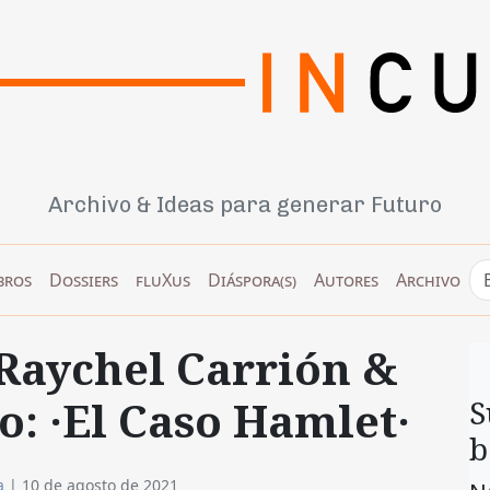
Archivo & Ideas para generar Futuro
bros
Dossiers
fluXus
Diáspora(s)
Autores
Archivo
Raychel Carrión &
o: ·El Caso Hamlet·
S
b
a
|
10 de agosto de 2021