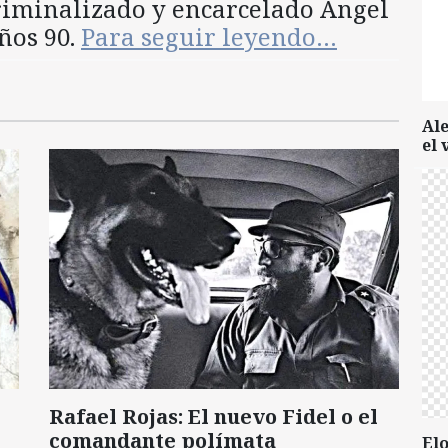
criminalizado y encarcelado Ángel
ños 90.
Para seguir leyendo…
Al
el 
Rafael Rojas: El nuevo Fidel o el
comandante polímata
Elo