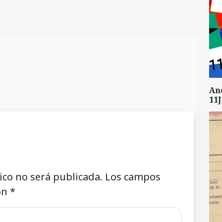
An
11J
ico no será publicada.
Los campos
on
*