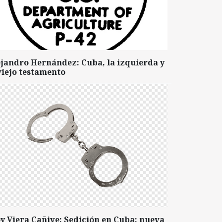
ejandro Hernández: Cuba, la izquierda y
viejo testamento
y Viera Cañive: Sedición en Cuba: nueva