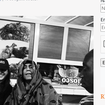
N
E
R