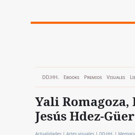
DD.HH.
Ebooks
Premios
Visuales
Li
Yali Romagoza, 
Jesús Hdez-Güer
Actualidades
|
Artes visuales
|
DD.HH.
|
Memori