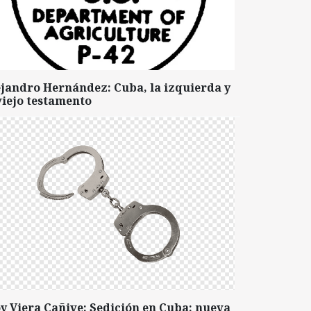
ejandro Hernández: Cuba, la izquierda y
viejo testamento
y Viera Cañive: Sedición en Cuba: nueva