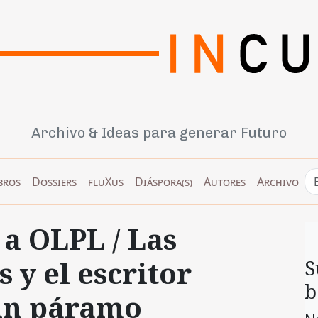
Archivo & Ideas para generar Futuro
bros
Dossiers
fluXus
Diáspora(s)
Autores
Archivo
 a OLPL / Las
s y el escritor
S
b
 un páramo