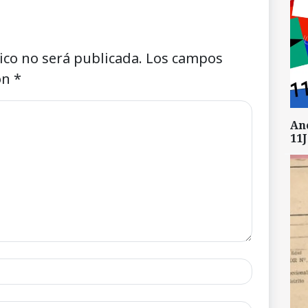
ico no será publicada.
Los campos
on
*
An
11J