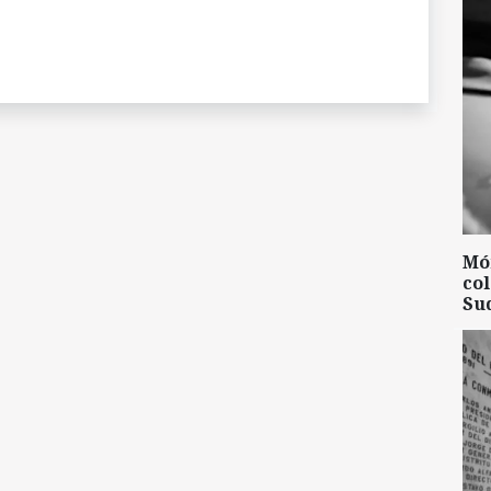
Mó
col
Su