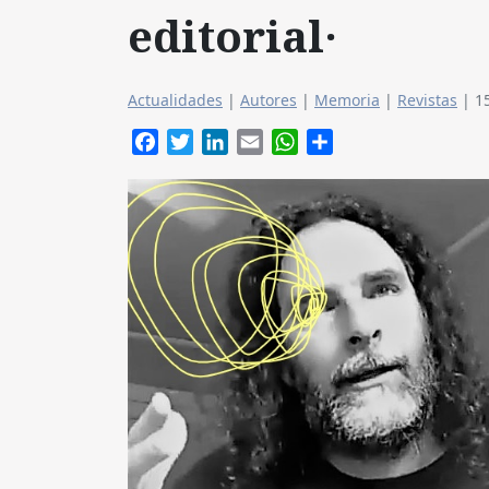
editorial·
Actualidades
|
Autores
|
Memoria
|
Revistas
|
1
Facebook
Twitter
LinkedIn
Email
WhatsApp
Compartir