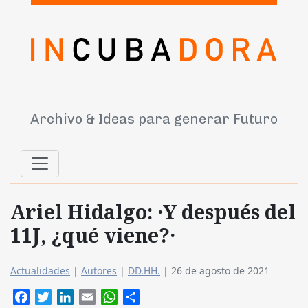
Archivo & Ideas para generar Futuro
Ariel Hidalgo: ·Y después del
11J, ¿qué viene?·
Actualidades
|
Autores
|
DD.HH.
|
26 de agosto de 2021
Facebook
Twitter
LinkedIn
Email
WhatsApp
Compartir