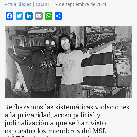
Actualidades
|
DD.HH.
|
9 de septiembre de 2021
Facebook
Twitter
LinkedIn
Email
WhatsApp
Compartir
Rechazamos las sistemáticas violaciones
a la privacidad, acoso policial y
judicialización a que se han visto
expuestos los miembros del MSI,