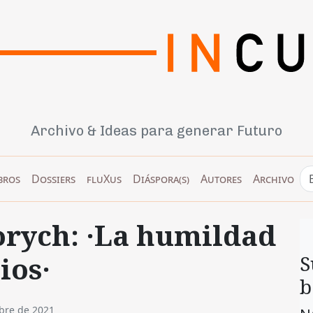
Archivo & Ideas para generar Futuro
bros
Dossiers
fluXus
Diáspora(s)
Autores
Archivo
orych: ·La humildad
ios·
S
b
bre de 2021