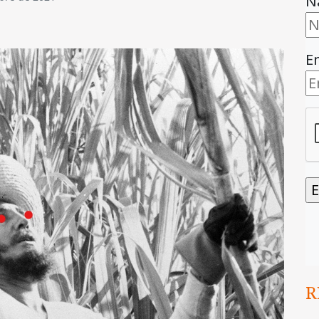
N
E
R