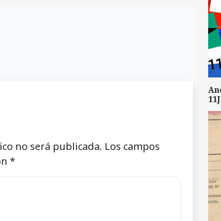
An
11J
ico no será publicada.
Los campos
on
*