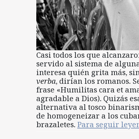
Casi todos los que alcanzar
servido al sistema de algun
interesa quién grita más, s
verba
, dirían los romanos. S
frase «Humilitas cara et am
agradable a Dios). Quizás es
alternativa al tosco binari
de homogeneizar a los cuban
brazaletes.
Para seguir ley