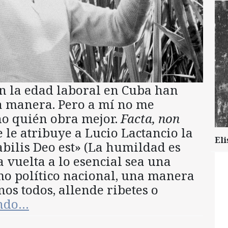
on la edad laboral en Cuba han
a manera. Pero a mí no me
ino quién obra mejor.
Facta, non
e le atribuye a Lucio Lactancio la
Eli
abilis Deo est» (La humildad es
a vuelta a lo esencial sea una
smo político nacional, una manera
os todos, allende ribetes o
endo…