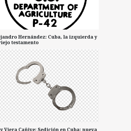
ejandro Hernández: Cuba, la izquierda y
viejo testamento
y Viera Cañive: Sedición en Cuba: nueva