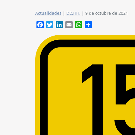
Actualidades
|
DD.HH.
|
9 de octubre de 2021
Facebook
Twitter
LinkedIn
Email
WhatsApp
Compartir