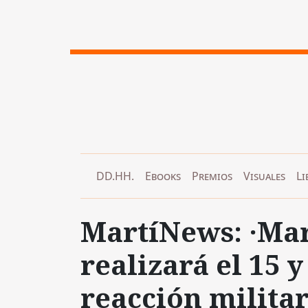
DD.HH.
Ebooks
Premios
Visuales
Li
MartíNews: ·Mar
realizará el 15 
reacción milita