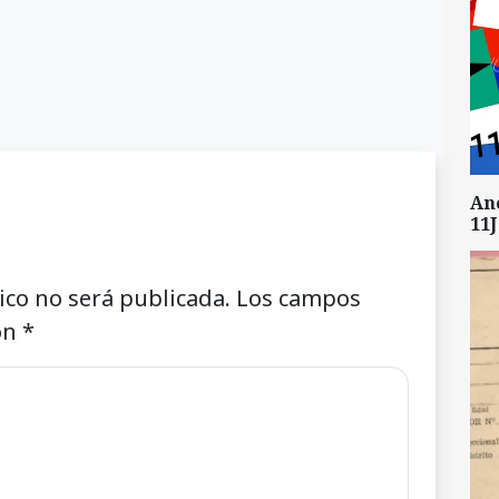
An
11J
ico no será publicada.
Los campos
on
*