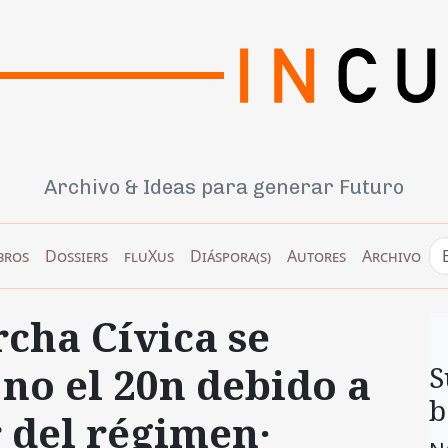
Archivo & Ideas para generar Futuro
bros
Dossiers
fluXus
Diáspora(s)
Autores
Archivo
cha Cívica se
y no el 20n debido a
S
b
r del régimen·