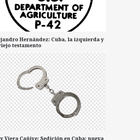
ejandro Hernández: Cuba, la izquierda y
viejo testamento
y Viera Cañive: Sedición en Cuba: nueva