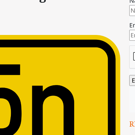
N
E
R