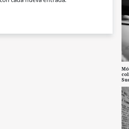
Mó
col
Su