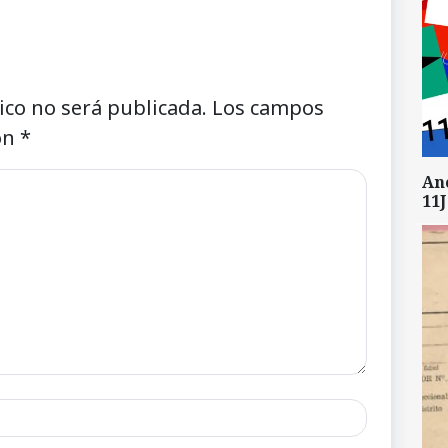
ico no será publicada.
Los campos
on
*
An
11J