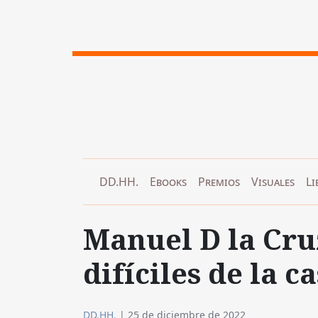
DD.HH.
Ebooks
Premios
Visuales
Li
Manuel D la Cruz
difíciles de la c
DD.HH.
|
25 de diciembre de 2022