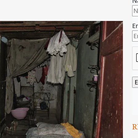
N
E
R