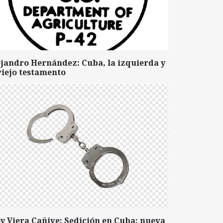
ejandro Hernández: Cuba, la izquierda y
viejo testamento
y Viera Cañive: Sedición en Cuba: nueva